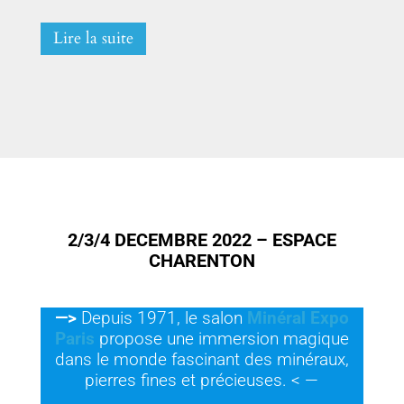
Lire la suite
2/3/4 DECEMBRE 2022 – ESPACE
CHARENTON
—>
Depuis 1971, le salon
Minéral Expo
Paris
propose une immersion magique
dans le monde fascinant des minéraux,
pierres fines et précieuses. < —