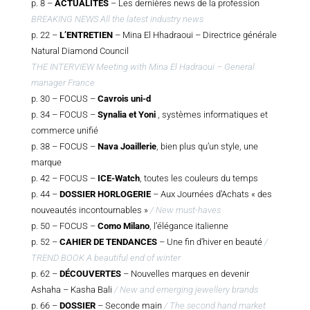
p. 8 –
ACTUALITÉS
– Les dernières news de la profession
BREAKING NEWS All the latest industry news
p. 22 –
L’ENTRETIEN
– Mina El Hhadraoui – Directrice générale
Natural Diamond Council
THE INTERVIEW Meeting with Mina El Hadraoui – General
manager France
p. 30 – FOCUS –
Cavrois uni-d
p. 34 – FOCUS –
Synalia et Yoni
, systèmes informatiques et
commerce unifié
p. 38 – FOCUS –
Nava Joaillerie
, bien plus qu’un style, une
marque
p. 42 – FOCUS –
ICE-Watch
, toutes les couleurs du temps
p. 44 –
DOSSIER HORLOGERIE
– Aux Journées d’Achats « des
nouveautés incontournables »
/ New must-haves
p. 50 – FOCUS –
Como Milano
, l’élégance italienne
p. 52 –
CAHIER DE TENDANCES
– Une fin d’hiver en beauté
/
TREND BOOK A beautiful end of winter
p. 62 –
DÉCOUVERTES
– Nouvelles marques en devenir
Ashaha – Kasha Bali
/ New and emerging jewellery brands
p. 66 –
DOSSIER
– Seconde main
/ The second hand market