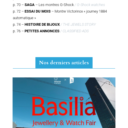
p. 70 –
SAGA
– Les montres G-Shock
/ G-Shock watches
p. 72 –
ESSAI DU MOIS
– Montre Victorinox « journey 1884
automatique »
p. 74 –
HISTOIRE DE BIJOUX
/ THE JEWELS STORY
p. 76 –
PETITES ANNONCES
/ CLASSIFIED ADS
Nos derniers articles