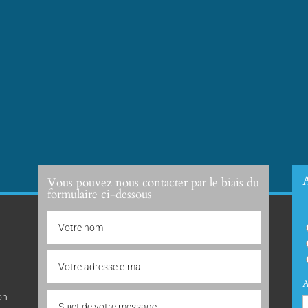
A
Vous pouvez nous contacter par le biais du
formulaire ci-dessous
A
on