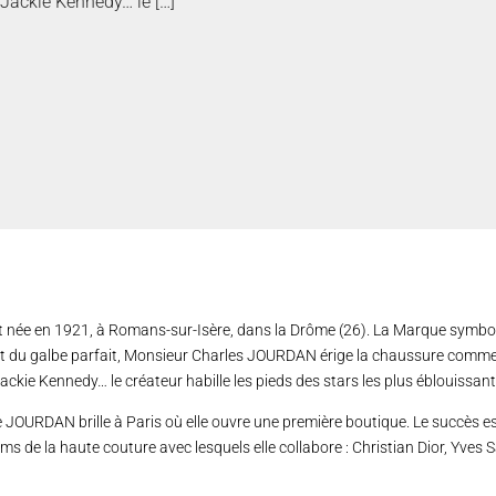
 Jackie Kennedy… le […]
 née en 1921, à Romans-sur-Isère, dans la Drôme (26). La Marque symbolise
n et du galbe parfait, Monsieur Charles JOURDAN érige la chaussure comme
ackie Kennedy… le créateur habille les pieds des stars les plus éblouissant
ile JOURDAN brille à Paris où elle ouvre une première boutique. Le succès
ms de la haute couture avec lesquels elle collabore : Christian Dior, Yves S