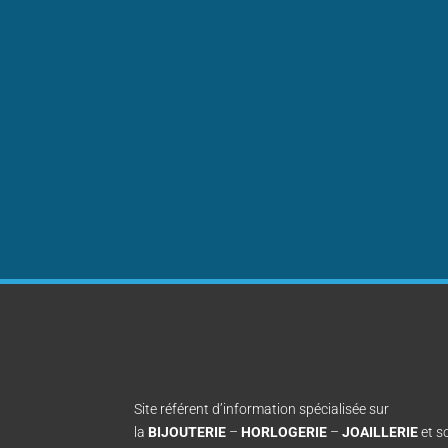
Site référent d’information spécialisée sur
la
BIJOUTERIE
–
HORLOGERIE
–
JOAILLERIE
et s