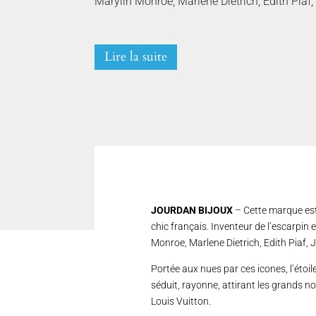
Marylin Monroe, Marlene Dietrich, Edith Piaf,
Lire la suite
JOURDAN BIJOUX
– Cette marque est
chic français. Inventeur de l’escarpi
Monroe, Marlene Dietrich, Edith Piaf, J
Portée aux nues par ces icones, l’éto
séduit, rayonne, attirant les grands no
Louis Vuitton.