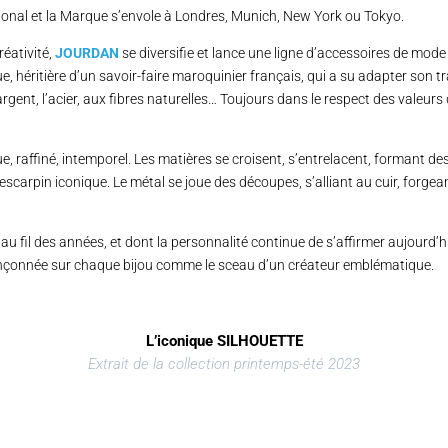
ational et la Marque s’envole à Londres, Munich, New York ou Tokyo.
réativité,
JOURDAN
se diversifie et lance une ligne d’accessoires de mod
, héritière d’un savoir-faire maroquinier français, qui a su adapter son tr
’argent, l’acier, aux fibres naturelles… Toujours dans le respect des valeurs 
, raffiné, intemporel. Les matières se croisent, s’entrelacent, formant de
l’escarpin iconique. Le métal se joue des découpes, s’alliant au cuir, forge
 au fil des années, et dont la personnalité continue de s’affirmer aujourd’h
poinçonnée sur chaque bijou comme le sceau d’un créateur emblématique.
L’iconique SILHOUETTE
Extrait de la collection printemps-été 2023