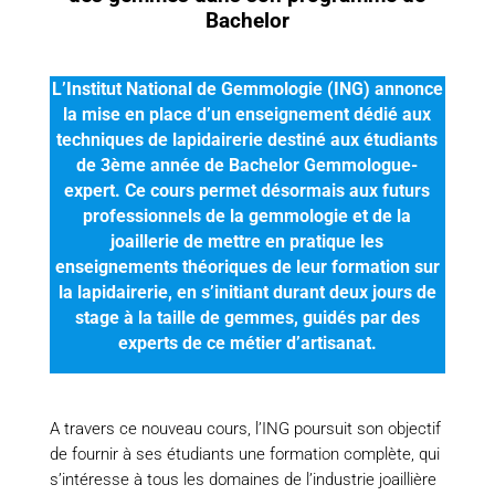
Bachelor
L’Institut National de Gemmologie (ING) annonce
la mise en place d’un enseignement dédié aux
techniques de lapidairerie destiné aux étudiants
de 3ème année de Bachelor Gemmologue-
expert. Ce cours permet désormais aux futurs
professionnels de la gemmologie et de la
joaillerie de mettre en pratique les
enseignements théoriques de leur formation sur
la lapidairerie, en s’initiant durant deux jours de
stage à la taille de gemmes, guidés par des
experts de ce métier d’artisanat.
A travers ce nouveau cours, l’ING poursuit son objectif
de fournir à ses étudiants une formation complète, qui
s’intéresse à tous les domaines de l’industrie joaillière