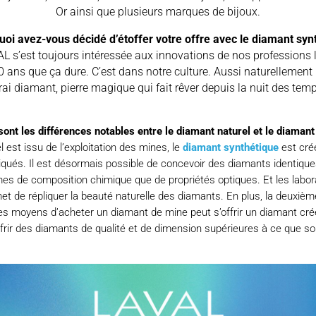
Or ainsi que plusieurs marques de bijoux.
quoi avez-vous décidé d’étoffer votre offre avec le diamant syn
s’est toujours intéressée aux innovations de nos professions liées
150 ans que ça dure. C’est dans notre culture. Aussi naturellement
rai diamant, pierre magique qui fait rêver depuis la nuit des tem
s sont les différences notables entre le diamant naturel et le diaman
 est issu de l’exploitation des mines, le
diamant synthétique
est cré
iqués. Il est désormais possible de concevoir des diamants identiqu
mes de composition chimique que de propriétés optiques. Et les labora
et de répliquer la beauté naturelle des diamants. En plus, la deuxième
es moyens d’acheter un diamant de mine peut s’offrir un diamant cré
frir des diamants de qualité et de dimension supérieures à ce que son