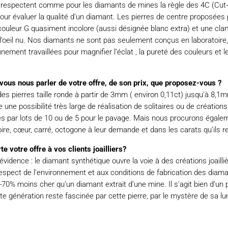
 respectent comme pour les diamants de mines la règle des 4C (Cut-C
our évaluer la qualité d’un diamant. Les pierres de centre proposées
 couleur G quasiment incolore (aussi désignée blanc extra) et une cla
 l’oeil nu. Nos diamants ne sont pas seulement conçus en laboratoire, i
nement travaillées pour magnifier l’éclat , la pureté des couleurs et 
-vous nous parler de votre offre, de son prix, que proposez-vous ?
 pierres taille ronde à partir de 3mm ( environ 0,11ct) jusqu’à 8,1mm
une possibilité très large de réalisation de solitaires ou de créations
s par lots de 10 ou de 5 pour le pavage. Mais nous procurons égale
oire, cœur, carré, octogone à leur demande et dans les carats qu’ils 
te votre offre à vos clients joailliers?
vidence : le diamant synthétique ouvre la voie à des créations joailli
espect de l’environnement et aux conditions de fabrication des diaman
70% moins cher qu’un diamant extrait d’une mine. Il s’agit bien d’un 
te génération reste fascinée par cette pierre, par le mystère de sa l