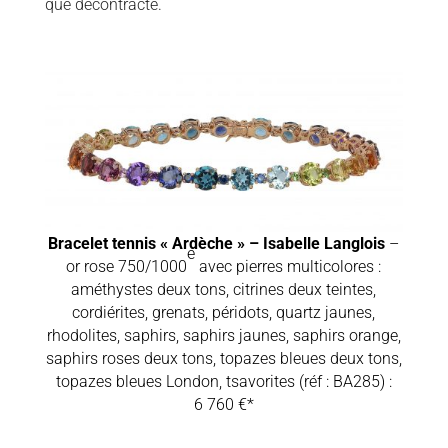
que décontracté.
Bracelet tennis « Ardèche » – Isabelle Langlois
–
e
or rose 750/1000
avec pierres multicolores :
améthystes deux tons, citrines deux teintes,
cordiérites, grenats, péridots, quartz jaunes,
rhodolites, saphirs, saphirs jaunes, saphirs orange,
saphirs roses deux tons, topazes bleues deux tons,
topazes bleues London, tsavorites (réf : BA285) :
6 760 €*