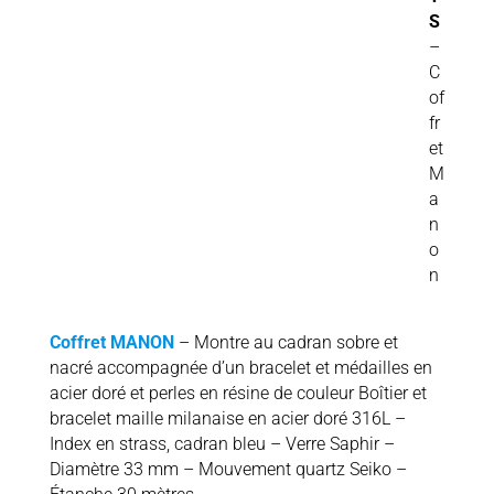
S
–
C
of
fr
et
M
a
n
o
n
Coffret MANON
– Montre au cadran sobre et
nacré accompagnée d’un bracelet et médailles en
acier doré et perles en résine de couleur Boîtier et
bracelet maille milanaise en acier doré 316L –
Index en strass, cadran bleu – Verre Saphir –
Diamètre 33 mm – Mouvement quartz Seiko –