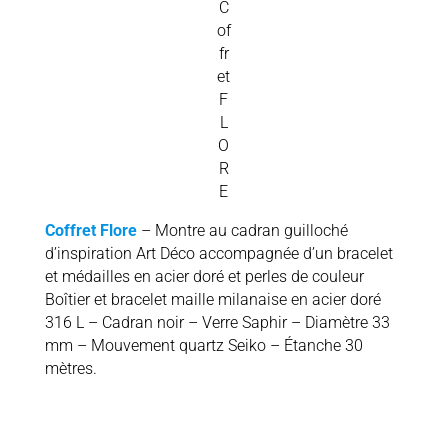
C
of
fr
et
F
L
O
R
E
Coffret Flore
– Montre au cadran guilloché
d’inspiration Art Déco accompagnée d’un bracelet
et médailles en acier doré et perles de couleur
Boîtier et bracelet maille milanaise en acier doré
316 L – Cadran noir – Verre Saphir – Diamètre 33
mm – Mouvement quartz Seiko – Étanche 30
mètres.