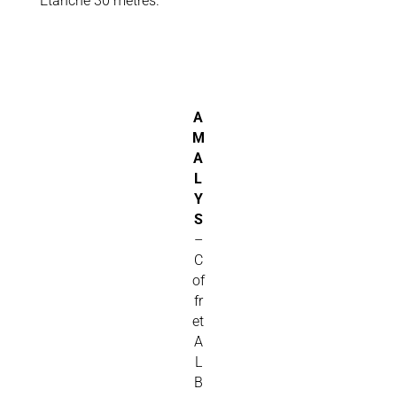
Étanche 30 mètres.
A
M
A
L
Y
S
–
C
of
fr
et
A
L
B