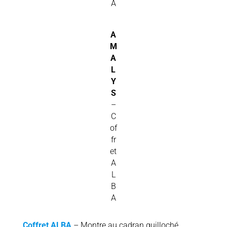
A
A
M
A
L
Y
S
–
C
of
fr
et
A
L
B
A
Coffret ALBA
– Montre au cadran guilloché