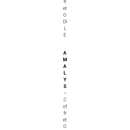
fr
et
O
DI
L
E
A
M
A
L
Y
S
–
C
of
fr
et
O