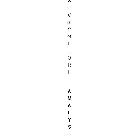
S
–
C
of
fr
et
F
L
O
R
E
A
M
A
L
Y
S
–