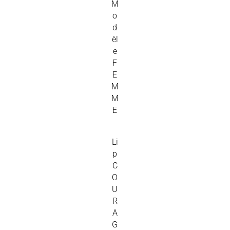
M
o
d
èl
e
F
E
M
M
E
Li
p
C
O
U
R
A
G