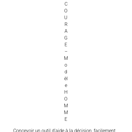
C
O
U
R
A
G
E
–
M
o
d
èl
e
H
O
M
M
E
Concevoir un outil d’aide à la décision, facilement