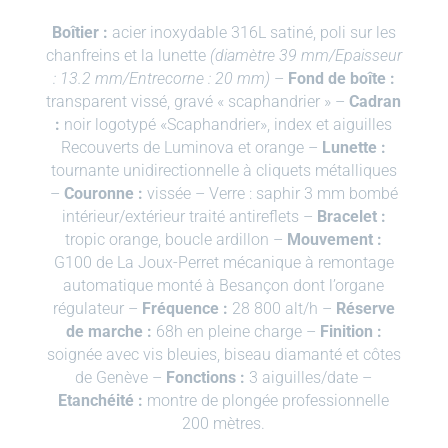
Boîtier :
acier inoxydable 316L satiné, poli sur les
chanfreins et la lunette
(diamètre 39 mm/Epaisseur
: 13.2 mm/Entrecorne : 20 mm)
–
Fond de boîte :
transparent vissé, gravé « scaphandrier » –
Cadran
:
noir logotypé «Scaphandrier», index et aiguilles
Recouverts de Luminova et orange –
Lunette :
tournante unidirectionnelle à cliquets métalliques
–
Couronne :
vissée – Verre : saphir 3 mm bombé
intérieur/extérieur traité antireflets –
Bracelet :
tropic orange, boucle ardillon –
Mouvement :
G100 de La Joux-Perret mécanique à remontage
automatique monté à Besançon dont l’organe
régulateur –
Fréquence :
28 800 alt/h –
Réserve
de marche :
68h en pleine charge –
Finition :
soignée avec vis bleuies, biseau diamanté et côtes
de Genève –
Fonctions :
3 aiguilles/date –
Etanchéité :
montre de plongée professionnelle
200 mètres.