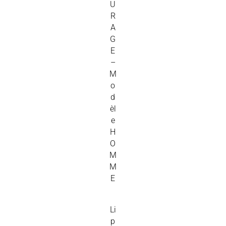
U
R
A
G
E
–
M
o
d
èl
e
H
O
M
M
E
Li
p