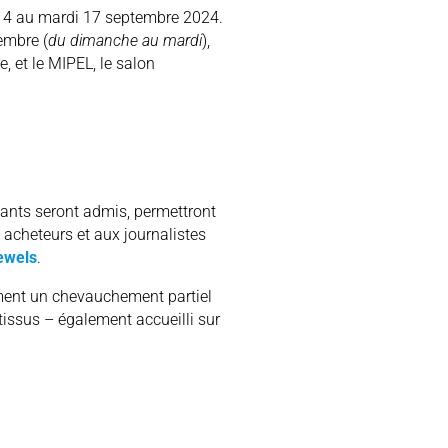
 14 au mardi 17 septembre 2024.
tembre (
du dimanche au mardi
),
 et le MIPEL, le salon
osants seront admis, permettront
x acheteurs et aux journalistes
ewels
.
lement un chevauchement partiel
tissus – également accueilli sur