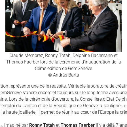
Claude Membrez, Ronny Totah, Delphine Bachmann et
Thomas Faerber lors de la cérémonie d’inauguration de la
8ème édition de GemGenève
© András Barta
ition représente une belle réussite. Véritable laboratoire de créati
emGenève s’ancre encore et toujours sur le long terme avec une m
ne. Lors de la cérémonie d’ouverture, la Conseillère d’Etat Del
l’emploi du Canton et de la République de Genève, a souligné : 
a haute joaillerie, il permet de réunir au cœur de l’Europe la 
 », imaginé par
Ronny Totah
et
Thomas Faerber
il y a déjà 7 an