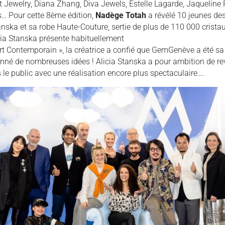
t Jewelry, Diana Zhang, Diva Jewels, Estelle Lagarde, Jaqueline
hs… Pour cette 8ème édition,
Nadège Totah
a révélé 10 jeunes de
tanska et sa robe Haute-Couture, sertie de plus de 110 000 crista
licia Stanska présente habituellement
Art Contemporain », la créatrice a confié que GemGenève a été sa 
onné de nombreuses idées ! Alicia Stanska a pour ambition de re
s le public avec une réalisation encore plus spectaculaire….