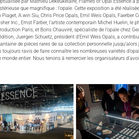
ptualisée par Mathieu Dekeukelaire, Flames of Opal Essence a pe
stérieuse que magnifique : l’opale. Cette exposition a été réalis
n Piaget, A.win Siu, Chris Price Opals, Emil Weis Opals, Faerber 
isher Inc., Ernst Färber, l’artiste contemporain Michel Huelin, le
roduction Paris, et Boris Chauviré, spécialiste de l’opale chez 
dition, Juergen Schuetz, président d’Emil Weis Opals, a contrib
antaine de pièces rares de sa collection personnelle jusqu’alor
s toujours ravis de faire connaître les nombreuses variétés d’opa
le monde entier. Nous tenons à remercier les organisateurs d’avoi