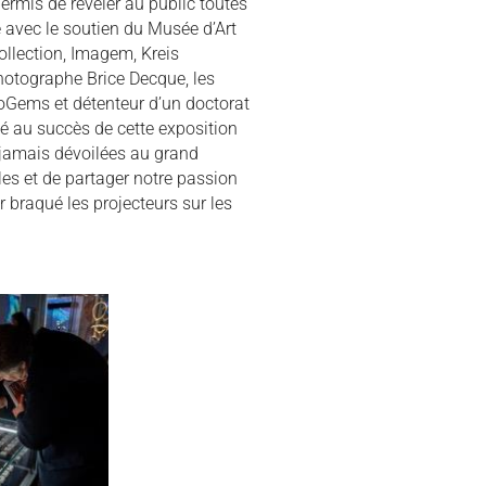
rmis de révéler au public toutes
ée avec le soutien du Musée d’Art
Collection, Imagem, Kreis
 photographe Brice Decque, les
GeoGems et détenteur d’un doctorat
ué au succès de cette exposition
s jamais dévoilées au grand
les et de partager notre passion
r braqué les projecteurs sur les