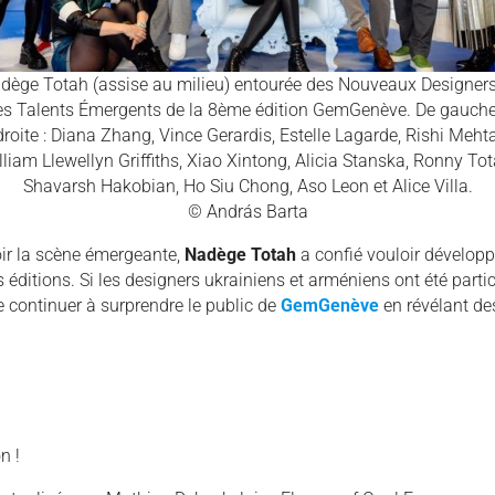
dège Totah (assise au milieu) entourée des Nouveaux Designers
es Talents Émergents de la 8ème édition GemGenève. De gauche
droite : Diana Zhang, Vince Gerardis, Estelle Lagarde, Rishi Mehta
lliam Llewellyn Griffiths, Xiao Xintong, Alicia Stanska, Ronny Tot
Shavarsh Hakobian, Ho Siu Chong, Aso Leon et Alice Villa.
© András Barta
ir la scène émergeante,
Nadège Totah
a confié vouloir développ
éditions. Si les designers ukrainiens et arméniens ont été parti
 continuer à surprendre le public de
GemGenève
en révélant de
n !