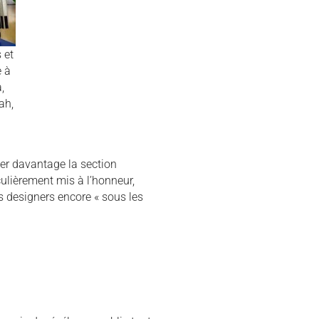
 et
 à
,
ah,
er davantage la section
culièrement mis à l’honneur,
s designers encore « sous les