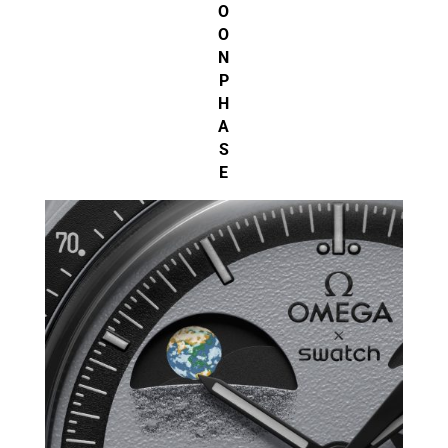
O
O
N
P
H
A
S
E