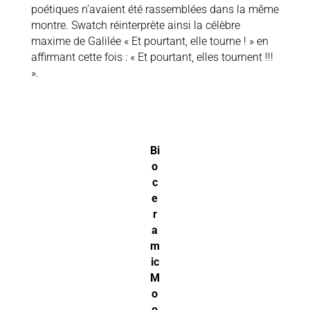
poétiques n’avaient été rassemblées dans la même
montre. Swatch réinterprète ainsi la célèbre
maxime de Galilée « Et pourtant, elle tourne ! » en
affirmant cette fois : « Et pourtant, elles tournent !!!
».
Bi
o
c
e
r
a
m
ic
M
o
o