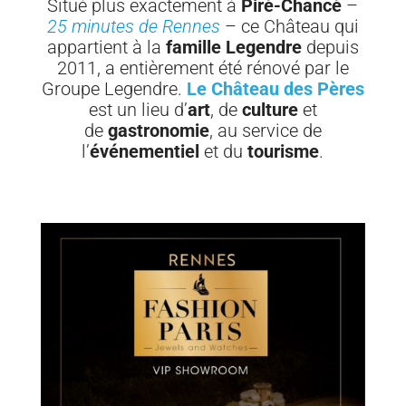
Situé plus exactement à
Piré-Chancé
–
25 minutes de Rennes
– ce Château qui
appartient à la
famille Legendre
depuis
2011, a entièrement été rénové par le
Groupe Legendre.
Le Château des Pères
est un lieu d’
art
, de
culture
et
de
gastronomie
, au service de
l’
événementiel
et du
tourisme
.