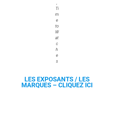
,
Ti
m
e
to
W
at
c
h
e
s
LES EXPOSANTS / LES
MARQUES – CLIQUEZ ICI