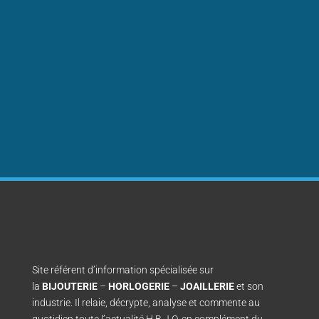
Site référent d’information spécialisée sur
la
BIJOUTERIE
–
HORLOGERIE
–
JOAILLERIE
et son
industrie. Il relaie, décrypte, analyse et commente au
quotidien toute l’actualité H.B.J.O. en complément du