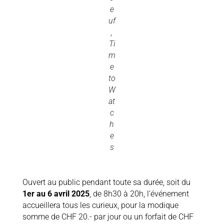
e
uf
,
Ti
m
e
to
W
at
c
h
e
s
Ouvert au public pendant toute sa durée, soit du
1er au 6 avril 2025
, de 8h30 à 20h, l’événement
accueillera tous les curieux, pour la modique
somme de CHF 20.- par jour ou un forfait de CHF