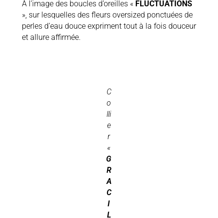
À l’image des boucles d’oreilles «
FLUCTUATIONS
», sur lesquelles des fleurs oversized ponctuées de
perles d’eau douce expriment tout à la fois douceur
et allure affirmée.
C
o
lli
e
r
«
G
R
A
C
I
L