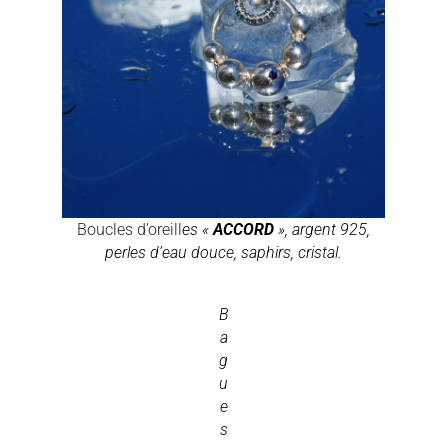
Boucles d’oreill
es «
ACCORD
», argent 925,
perles d’eau douce, saphirs, cristal.
B
a
g
u
e
s