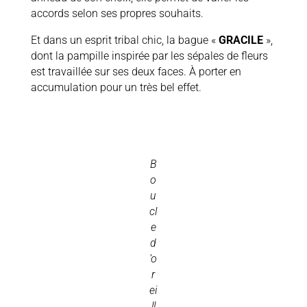
accords selon ses propres souhaits.
Et dans un esprit tribal chic, la bague «
GRACILE
»,
dont la pampille inspirée par les sépales de fleurs
est travaillée sur ses deux faces. À porter en
accumulation pour un très bel effet.
B
o
u
cl
e
d
’o
r
ei
ll