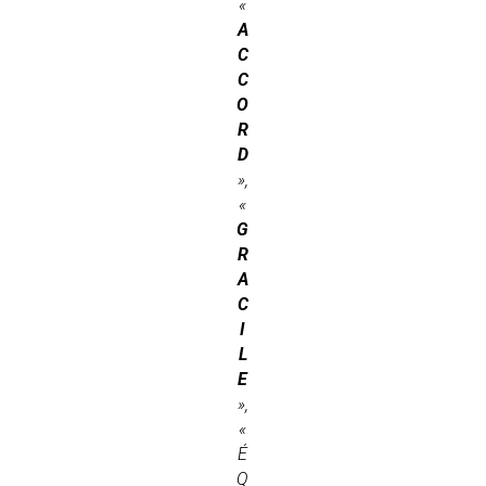
«
A
C
C
O
R
D
»,
«
G
R
A
C
I
L
E
»,
«
É
Q