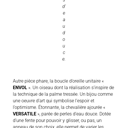
d’
e
a
u
d
o
u
c
e.
Autre pièce phare, la boucle d’oreille unitaire «
ENVOL
». Un oiseau dont la réalisation s’inspire de
la technique de la palme tressée. Un bijou comme
une oeuvre d’art qui symbolise l’espoir et
l’optimisme. Étonnante, la chevalière ajourée «
VERSATILE
», parée de perles d’eau douce. Dotée
d’une fente pour pouvoir y glisser, ou pas, un
anneau de son choix, elle permet de varier les