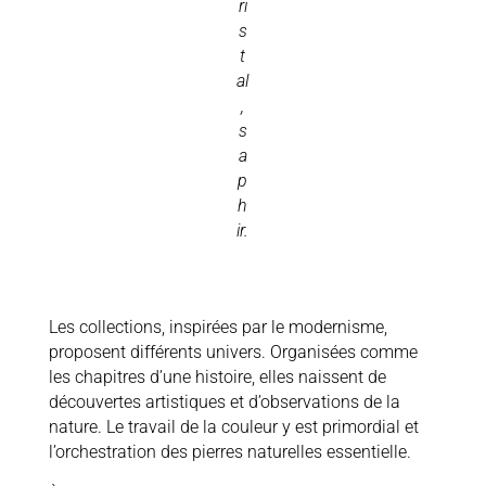
ri
s
t
al
,
s
a
p
h
ir.
Les collections, inspirées par le modernisme,
proposent différents univers. Organisées comme
les chapitres d’une histoire, elles naissent de
découvertes artistiques et d’observations de la
nature. Le travail de la couleur y est primordial et
l’orchestration des pierres naturelles essentielle.