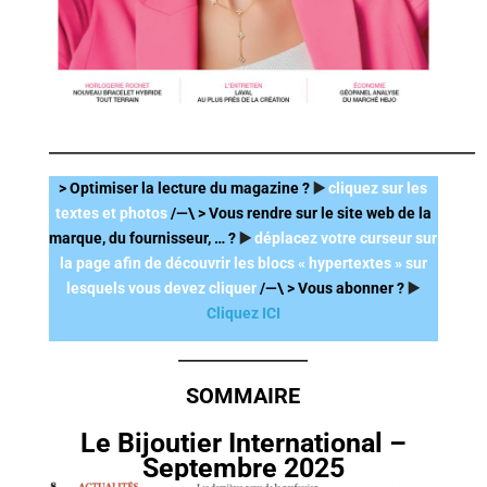
________________________________________________________
> Optimiser la lecture du magazine ?
▶️
cliquez sur les
textes et photos
/—\
> Vous rendre sur le site web de la
marque, du fournisseur, … ?
▶️
déplacez votre curseur sur
la page afin de découvrir les blocs « hypertextes » sur
lesquels vous devez cliquer
/—\
> Vous abonner ?
▶️
Cliquez ICI
_________________
SOMMAIRE
Le Bijoutier International –
Septembre 2025