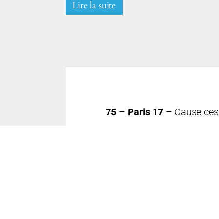
Lire la suite
75
–
Paris 17
– Cause cess