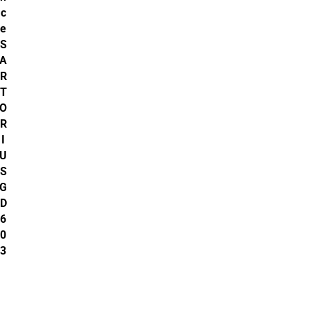
c
e
S
A
R
T
O
R
I
U
S
G
D
6
0
3