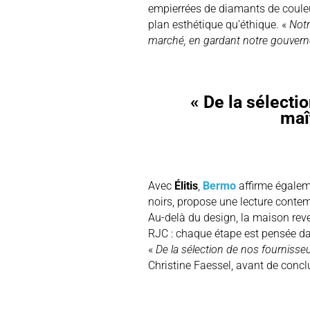
empierrées de diamants de couleur
plan esthétique qu’éthique. «
Notr
marché, en gardant notre gouverne 
« De la sélecti
maî
Avec
Élitis
,
Bermo
affirme égaleme
noirs, propose une lecture contem
Au-delà du design, la maison reve
RJC : chaque étape est pensée dan
«
De la sélection de nos fourniss
Christine Faessel, avant de conclu