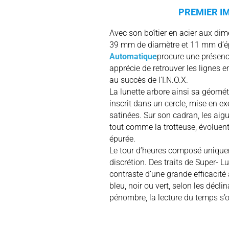
PREMIER I
Avec son boîtier en acier aux di
39 mm de diamètre et 11 mm d’ép
Automatique
procure une présenc
apprécie de retrouver les lignes 
au succès de l’I.N.O.X.
La lunette arbore ainsi sa géomét
inscrit dans un cercle, mise en ex
satinées. Sur son cadran, les aigu
tout comme la trotteuse, évoluen
épurée.
Le tour d’heures composé uniquem
discrétion. Des traits de Super-
contraste d’une grande efficacité
bleu, noir ou vert, selon les déc
pénombre, la lecture du temps s’op