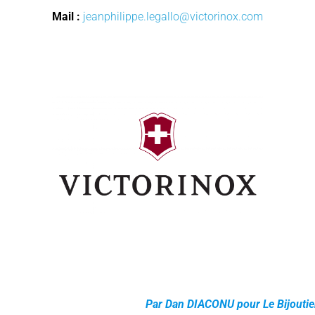
Mail :
j
eanphilippe.legallo@victorinox.com
Par Dan DIACONU pour Le Bijoutier