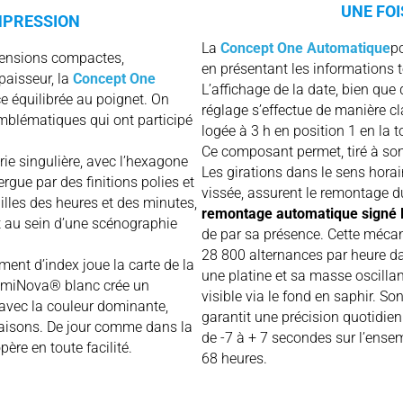
UNE FOI
MPRESSION
La
Concept One Automatique
p
mensions compactes,
en présentant les informations t
aisseur, la
Concept One
L’affichage de la date, bien que 
e équilibrée au poignet. On
réglage s’effectue de manière cl
emblématiques qui ont participé
logée à 3 h en position 1 en la 
Ce composant permet, tiré à son
rie singulière, avec l’hexagone
Les girations dans le sens horai
ergue par des finitions polies et
vissée, assurent le remontage d
illes des heures et des minutes,
remontage automatique signé
t au sein d’une scénographie
de par sa présence. Cette méca
28 800 alternances par heure da
ent d’index joue la carte de la
une platine et sa masse oscilla
 LumiNova® blanc crée un
visible via le fond en saphir. S
 avec la couleur dominante,
garantit une précision quotidie
linaisons. De jour comme dans la
de -7 à + 7 secondes sur l’ense
ère en toute facilité.
68 heures.