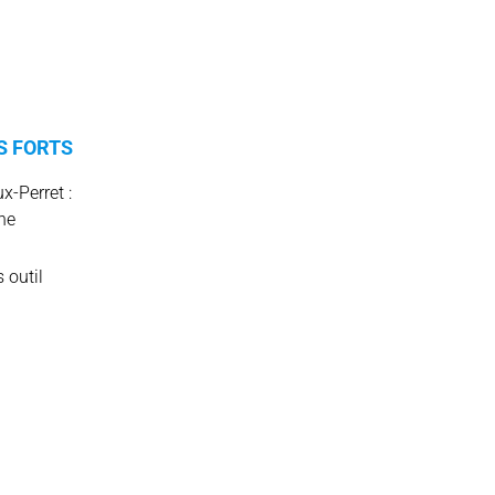
S FORTS
-Perret :
he
 outil