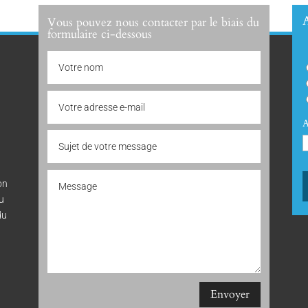
A
Vous pouvez nous contacter par le biais du
formulaire ci-dessous
A
on
au
du
Envoyer