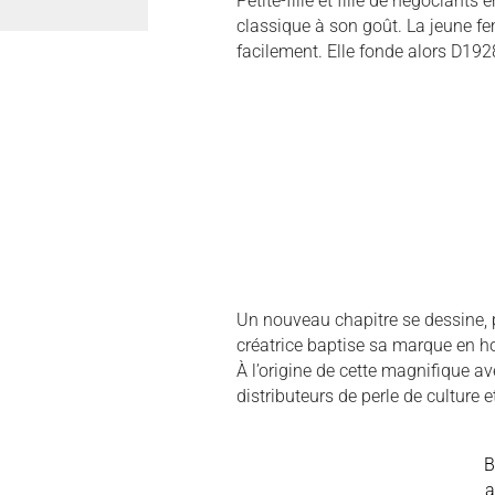
Petite-fille et fille de négociants 
classique à son goût. La jeune f
facilement. Elle fonde alors D192
Un nouveau chapitre se dessine, pl
créatrice baptise sa marque en 
À l’origine de cette magnifique av
distributeurs de perle de culture 
a