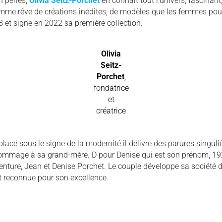
en perles,
Olivia Seitz-Porchet
en connaît tout l’univers, fascinant
emme rêve de créations inédites, de modèles que les femmes pou
8 et signe en 2022 sa première collection.
Olivia
Seitz-
Porchet
,
fondatrice
et
créatrice
acé sous le signe de la modernité il délivre des parures singuliè
hommage à sa grand-mère. D pour Denise qui est son prénom, 19
enture, Jean et Denise Porchet. Le couple développe sa société de
et reconnue pour son excellence.
B