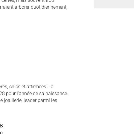
, certes, mais souvent trop
rraient arborer quotidiennement,
res, chics et affirmées. La
28 pour l’année de sa naissance.
 joaillerie, leader parmi les
B
o