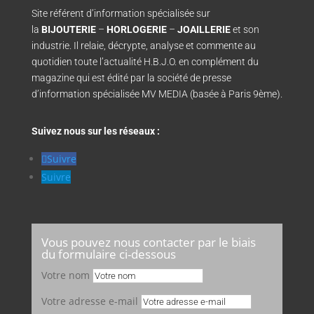
Site référent d’information spécialisée sur
la
BIJOUTERIE
–
HORLOGERIE
–
JOAILLERIE
et son
industrie. Il relaie, décrypte, analyse et commente au
quotidien toute l’actualité H.B.J.O. en complément du
magazine qui est édité par la société de presse
d’information spécialisée MV MEDIA (basée à Paris 9ème).
Suivez nous sur les réseaux :
Suivre
Suivre
Vous pouvez nous contacter par le biais
du formulaire ci-dessous
Votre nom
Votre adresse e-mail