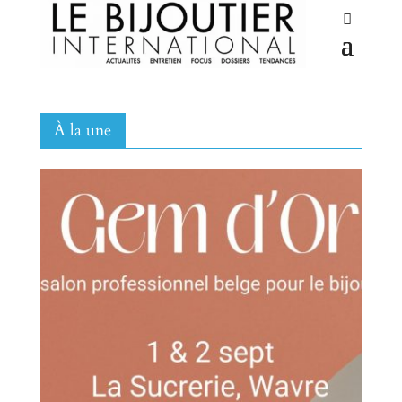
À
la une