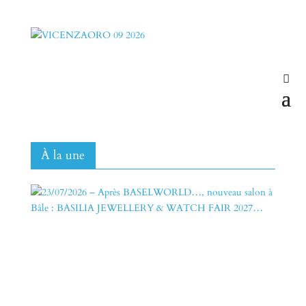
À
la une